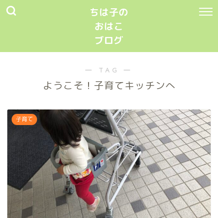
ちは子の
おはこ
ブログ
― TAG ―
ようこそ！子育てキッチンへ
子育て