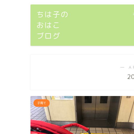
ちは子の
おはこ
ブログ
― A
2
子育て