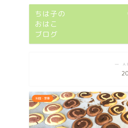
ちは子の
おはこ
ブログ
― A
2
料理・家事