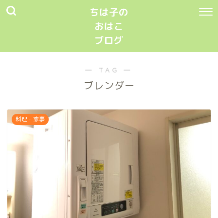
ちは子の
おはこ
ブログ
― TAG ―
ブレンダー
料理・家事