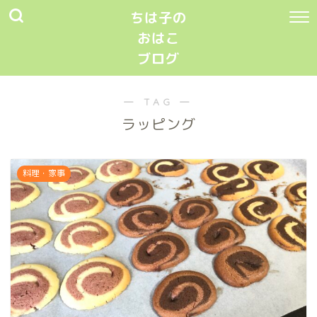
ちは子の
おはこ
ブログ
― TAG ―
ラッピング
料理・家事