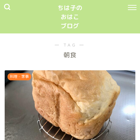
ちは子の
おはこ
ブログ
― TAG ―
朝食
料理・家事