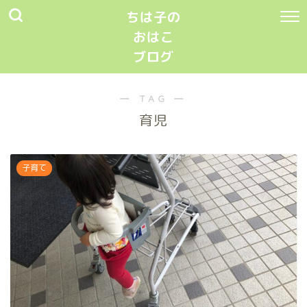
ちは子の
おはこ
ブログ
― TAG ―
育児
子育て