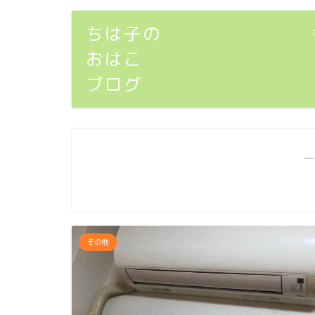
ちは子の
おはこ
ブログ
―
その他