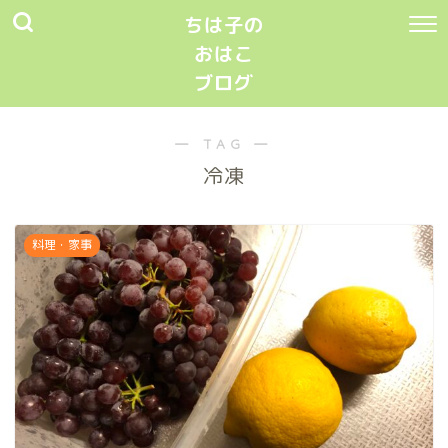
ちは子の
おはこ
ブログ
― TAG ―
冷凍
料理・家事