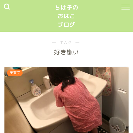
ちは子の
おはこ
ブログ
― TAG ―
好き嫌い
子育て