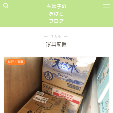
ちは子の
おはこ
ブログ
― TAG ―
家具配置
料理・家事