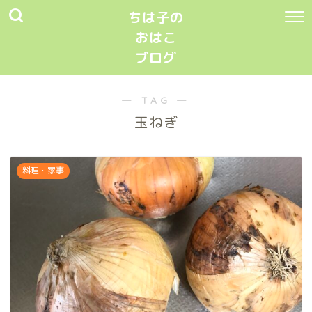
ちは子の
おはこ
ブログ
― TAG ―
玉ねぎ
料理・家事