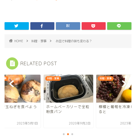
HOME
料理・家事
お皿で料理の味も変わる？
RELATED POST
・家事
料理・家事
料理・家事
の新玉ねぎを食べよう
ホームベーカリーで全粒
檸檬と葡萄を冷凍し
粉食パン
ると
2023年5月1日
2020年9月2日
2023年7